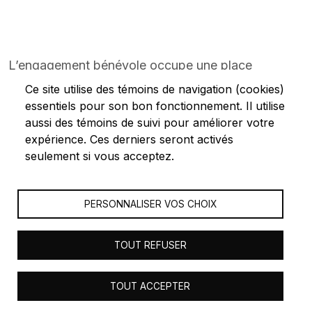
L’engagement bénévole occupe une place
importante dans les différents domaines de
Ce site utilise des témoins de navigation (cookies)
l’activité humaine.
essentiels pour son bon fonctionnement. Il utilise
aussi des témoins de suivi pour améliorer votre
Que ce soit dans la santé et les services sociaux,
expérience. Ces derniers seront activés
l’éducation, la culture, les loisirs, les sports, etc., le
seulement si vous acceptez.
Centre vous invite comme organisme ou bénévole
à vous inscrire et par la suite à consulter les
PERSONNALISER VOS CHOIX
opportunités qui rejoignent vos champs d’intérêts.
TOUT REFUSER
© 2023 Les Centres d'actions bénévoles du Bas-Saint-
TOUT ACCEPTER
Laurent - Tous droits réservés - Réalisation
Orizon Média